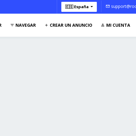
support@roo
🇪🇸 España
R
NAVEGAR
CREAR UN ANUNCIO
MI CUENTA