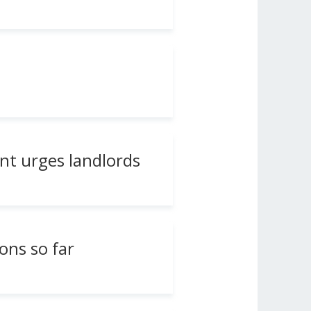
nt urges landlords
ns so far