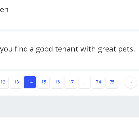
een
you find a good tenant with great pets!
12
13
14
15
16
17
...
74
75
›