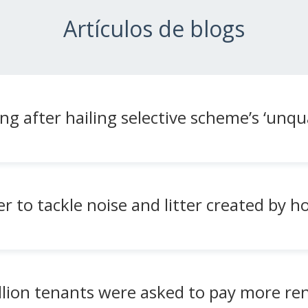
Artículos de blogs
ing after hailing selective scheme’s ‘unqua
r to tackle noise and litter created by h
illion tenants were asked to pay more re