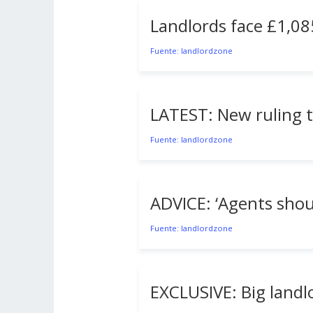
Landlords face £1,08
Fuente: landlordzone
LATEST: New ruling t
Fuente: landlordzone
ADVICE: ‘Agents shou
Fuente: landlordzone
EXCLUSIVE: Big landlor