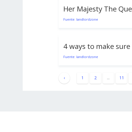
Her Majesty The Qu
Fuente: landlordzone
4 ways to make sure 
Fuente: landlordzone
‹
1
2
...
11