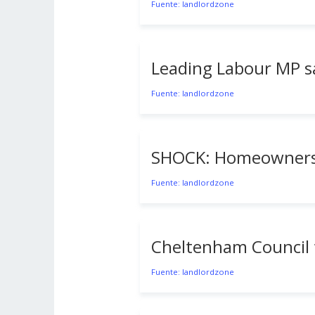
Fuente: landlordzone
Leading Labour MP sa
Fuente: landlordzone
SHOCK: Homeowners a
Fuente: landlordzone
Cheltenham Council t
Fuente: landlordzone