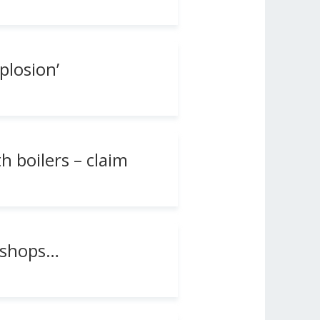
plosion’
 boilers – claim
t shops…