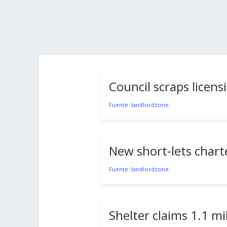
Council scraps licens
Fuente: landlordzone
New short-lets charte
Fuente: landlordzone
Shelter claims 1.1 m