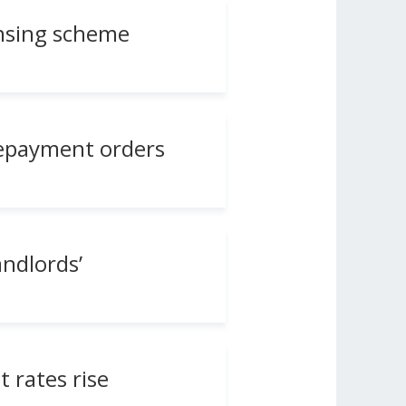
ensing scheme
repayment orders
ndlords’
t rates rise