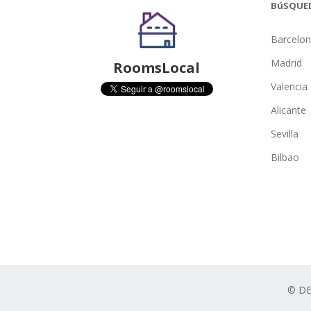
BúSQUE
Barcelo
Madrid
RoomsLocal
Valencia
Alicante
Sevilla
Bilbao
© D