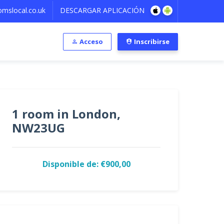
mslocal.co.uk
DESCARGAR APLICACIÓN
Acceso
Inscribirse
1 room in London,
NW23UG
Disponible de: €900,00