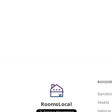
BúSQUE
Barcelo
Madrid
RoomsLocal
Valencia