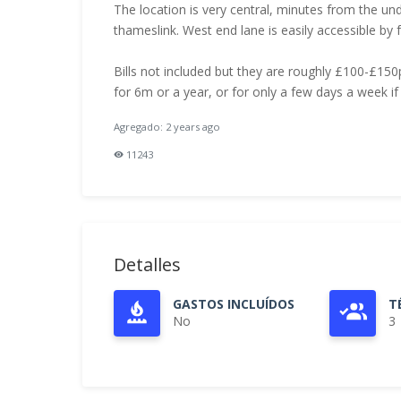
The location is very central, minutes from the 
thameslink. West end lane is easily accessible by f
Bills not included but they are roughly £100-£150p
for 6m or a year, or for only a few days a week if
Agregado: 2 years ago
11243
Detalles
GASTOS INCLUÍDOS
T
No
3