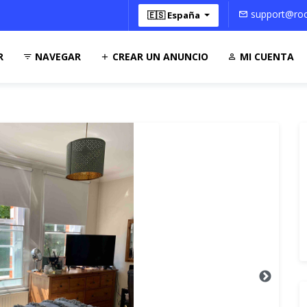
support@roo
🇪🇸 España
R
NAVEGAR
CREAR UN ANUNCIO
MI CUENTA