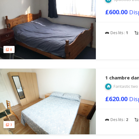
£600.00
Dis
Des lits :
1
8
1 chambre dan
Fantastic two
£620.00
Dis
Des lits :
2
3