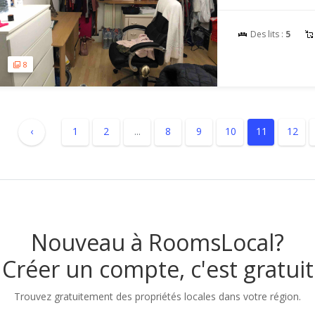
Des lits :
5
8
‹
1
2
...
8
9
10
11
12
Nouveau à RoomsLocal?
Créer un compte, c'est gratuit
Trouvez gratuitement des propriétés locales dans votre région.