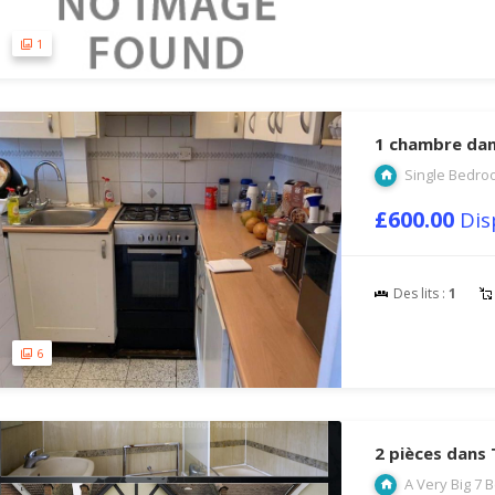
1
1 chambre dan
Single Bedro
£600.00
Dis
Des lits :
1
6
2 pièces dans
A Very Big 7 