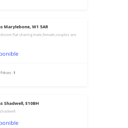
ns Marylebone, W1 5AR
droom flat sharing male,female,couples are
ponible
Pièces :
1
s Shadwell, E10BH
shadwell
ponible