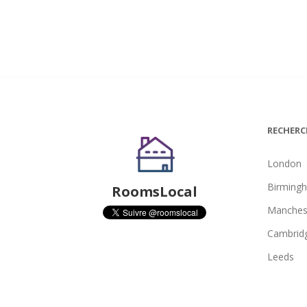
RECHERC
London
Birming
RoomsLocal
Manches
Cambrid
Leeds