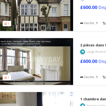
£600.00
Dis
Des lits :
1
1
2 pièces dans
Large Room I
£600.00
Dis
Des lits :
1
1
1 chambre da
Spacious Dou