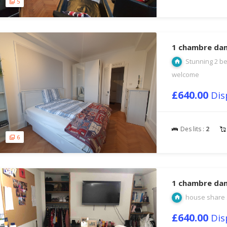
5
1 chambre da
Stunning 2 be
welcome
£640.00
Dis
Des lits :
2
6
1 chambre dan
house share 
£640.00
Dis