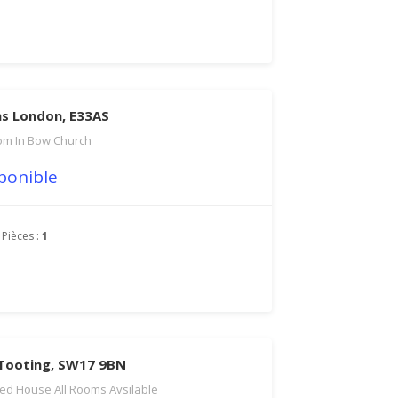
s London, E33AS
om In Bow Church
ponible
Pièces :
1
 Tooting, SW17 9BN
Bed House All Rooms Avsilable