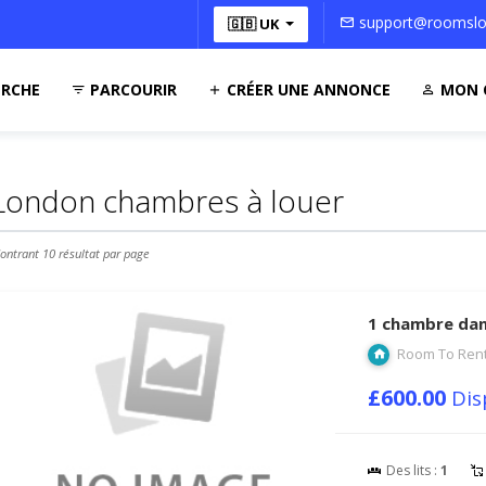
support@roomsloc
🇬🇧 UK
RCHE
PARCOURIR
CRÉER UNE ANNONCE
MON 
London chambres à louer
ontrant 10 résultat par page
1 chambre da
Room To Ren
£600.00
Dis
Des lits :
1