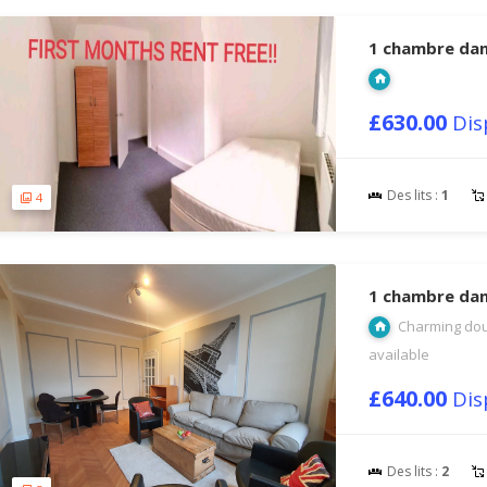
1 chambre dan
£630.00
Dis
Des lits :
1
4
1 chambre dan
Charming dou
available
£640.00
Dis
Des lits :
2