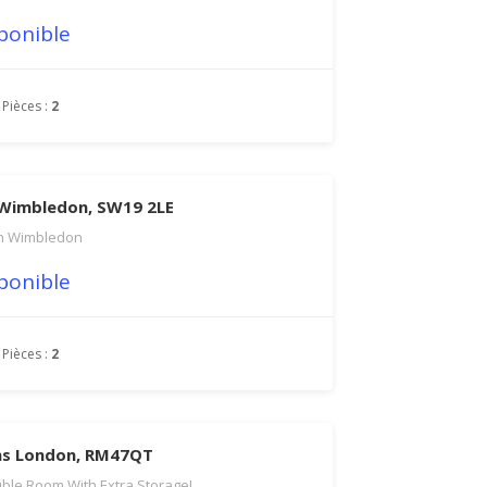
ponible
Pièces :
2
 Wimbledon, SW19 2LE
n Wimbledon
ponible
Pièces :
2
ns London, RM47QT
ble Room With Extra Storage!