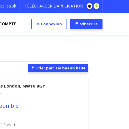
al.co.uk
TÉLÉCHARGER L'APPLICATION
COMPTE
Connexion
S'inscrire
Trier par:
De bas en haut
ns London, NW10 8GY
t
ponible
Pièces :
1