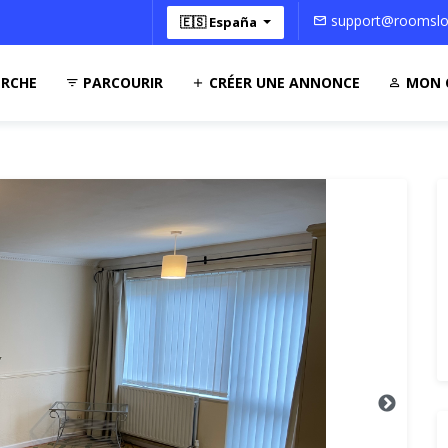
support@roomsloc
🇪🇸 España
RCHE
PARCOURIR
CRÉER UNE ANNONCE
MON 