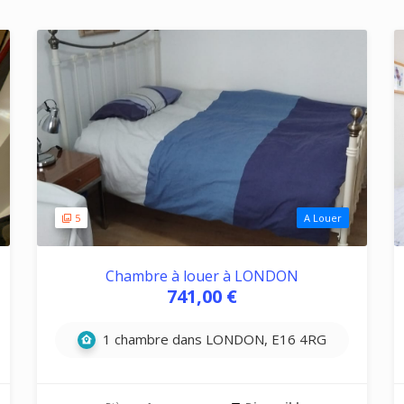
5
A Louer
Chambre à louer à LONDON
741,00 €
1 chambre dans LONDON, E16 4RG