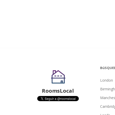
BúSQUE
London
Birming
RoomsLocal
Manches
Cambrid