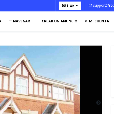
support@roo
🇬🇧 UK
R
NAVEGAR
CREAR UN ANUNCIO
MI CUENTA