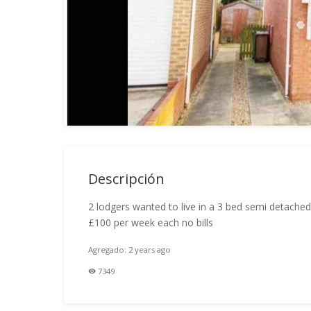
Descripción
2 lodgers wanted to live in a 3 bed semi detache
£100 per week each no bills
Agregado: 2 years ago
7349