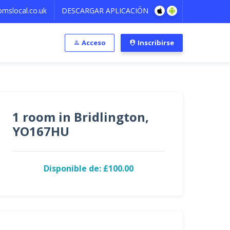
mslocal.co.uk
DESCARGAR APLICACIÓN
Acceso
Inscribirse
1 room in Bridlington,
YO167HU
Disponible de: £100.00