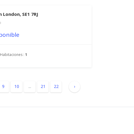
n London, SE1 7RJ
o
ponible
Habitaciones :
1
9
10
...
21
22
›