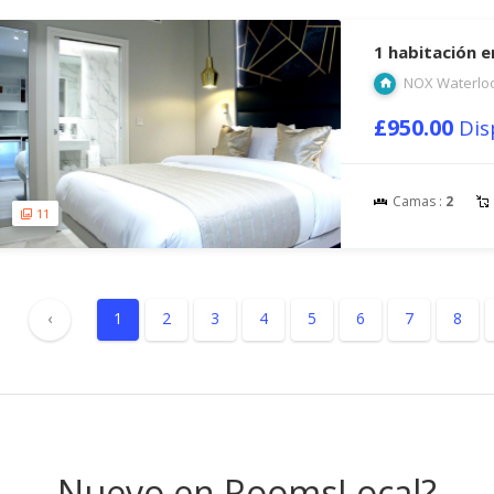
1 habitación e
NOX Waterlo
£950.00
Dis
Camas :
2
11
‹
1
2
3
4
5
6
7
8
Nuevo en RoomsLocal?