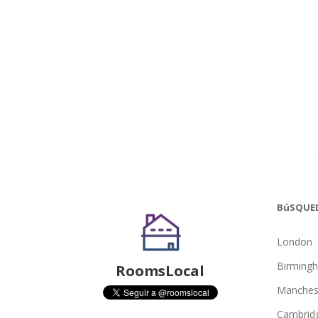
BúSQUE
London
Birming
RoomsLocal
Manches
Cambrid