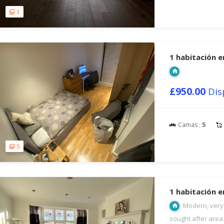
3
1 habitación 
£950.00
Dis
Camas :
5
5
1 habitación 
Modern, very 
sought after area