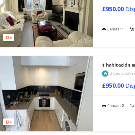
£950.00
Dis
Camas :
1
6
1 habitación 
2 bed 2 bath 
£950.00
Dis
Camas :
2
6