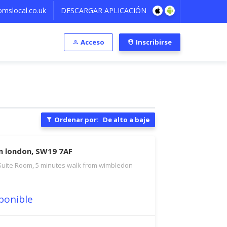
mslocal.co.uk
DESCARGAR APLICACIÓN
Acceso
Inscribirse
Ordenar por:
De alto a bajo
en london, SW19 7AF
Suite Room, 5 minutes walk from wimbledon
ponible