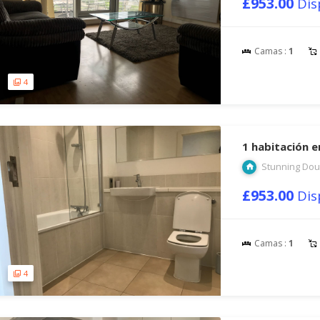
£953.00
Dis
Camas :
1
4
1 habitación 
Stunning Dou
£953.00
Dis
Camas :
1
4