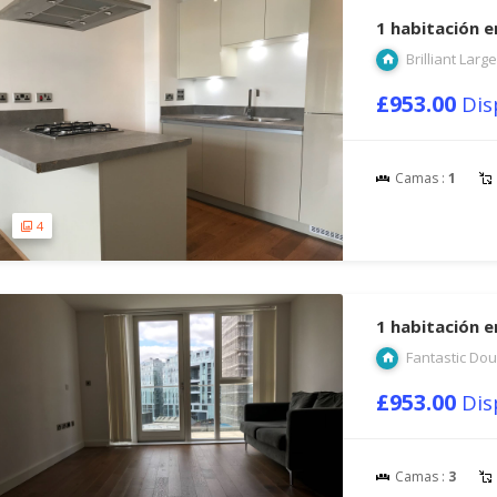
1 habitación 
Brilliant Lar
£953.00
Dis
Camas :
1
4
1 habitación 
Fantastic Dou
£953.00
Dis
Camas :
3