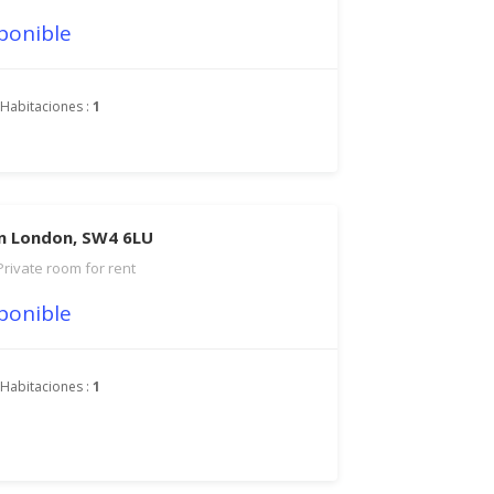
ponible
Habitaciones :
1
en London, SW4 6LU
Private room for rent
ponible
Habitaciones :
1