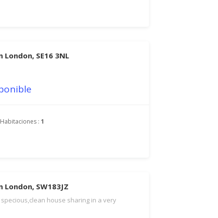
en London, SE16 3NL
ponible
Habitaciones :
1
en London, SW183JZ
specious,clean house sharing in a very