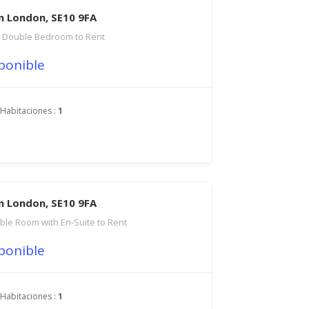
en London, SE10 9FA
ge Double Bedroom to Rent
ponible
Habitaciones :
1
en London, SE10 9FA
ble Room with En-Suite to Rent
ponible
Habitaciones :
1