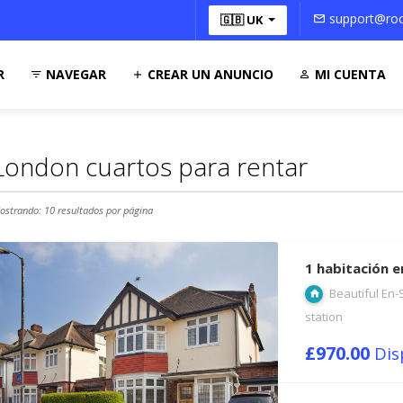
support@roo
🇬🇧 UK
R
NAVEGAR
CREAR UN ANUNCIO
MI CUENTA
London cuartos para rentar
ostrando: 10 resultados por página
1 habitación 
Beautiful En-
station
£970.00
Dis