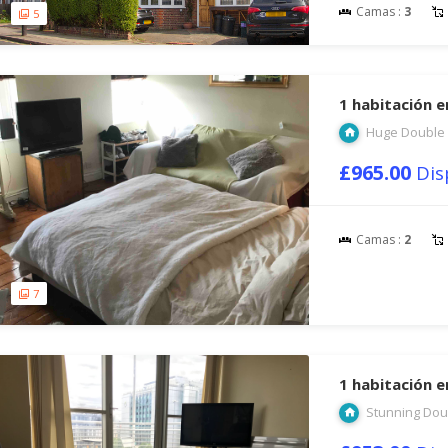
Camas :
3
5
1 habitación 
Huge Double 
£965.00
Dis
Camas :
2
7
1 habitación 
Stunning Dou