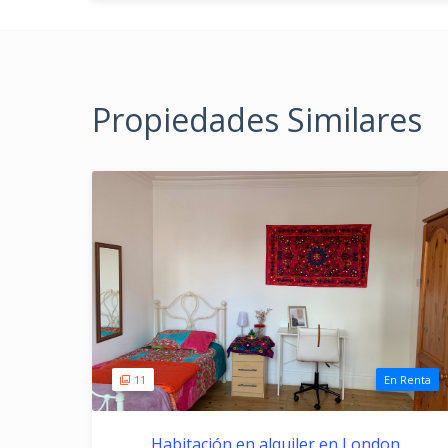
Propiedades Similares
11
En Renta
Habitación en alquiler en London