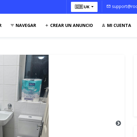
support@roo
🇬🇧 UK
R
NAVEGAR
CREAR UN ANUNCIO
MI CUENTA