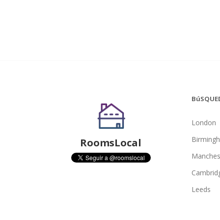
BúSQUE
London
Birming
RoomsLocal
Manches
Cambrid
Leeds