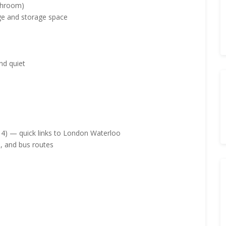
athroom)
dge and storage space
nd quiet
 4) — quick links to London Waterloo
s, and bus routes