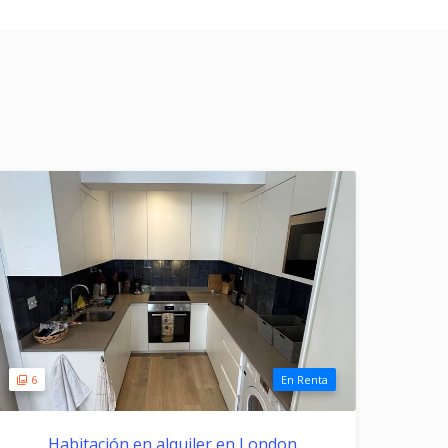
6
En Renta
Habitación en alquiler en London