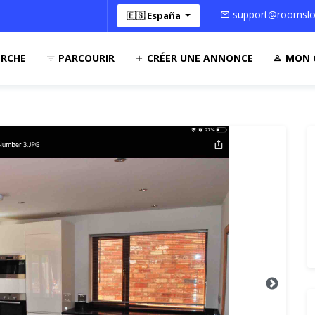
support@roomsloc
🇪🇸 España
RCHE
PARCOURIR
CRÉER UNE ANNONCE
MON 