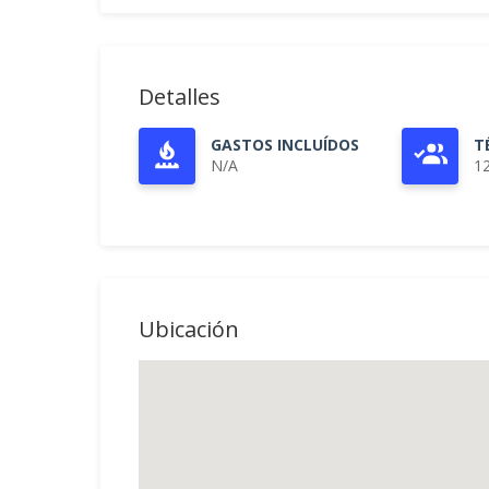
Detalles
GASTOS INCLUÍDOS
T
N/A
1
Ubicación