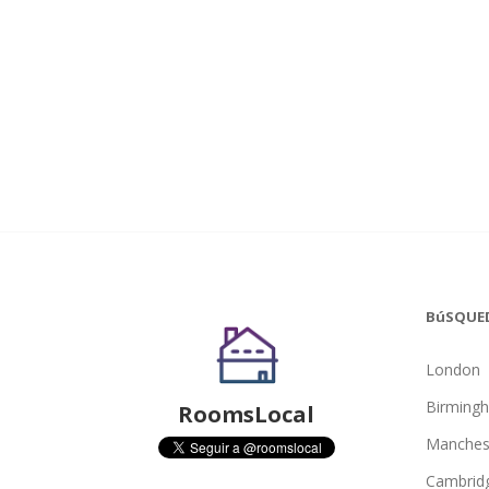
BúSQUE
London
Birming
RoomsLocal
Manches
Cambrid