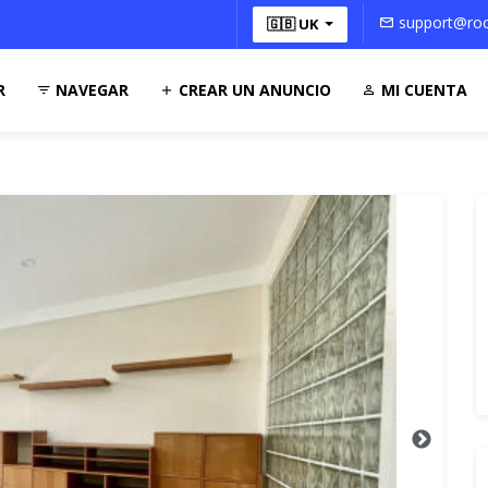
support@roo
🇬🇧 UK
R
NAVEGAR
CREAR UN ANUNCIO
MI CUENTA