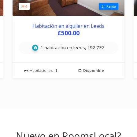
4
En Renta
Habitación en alquiler en Leeds
£500.00
1 habitación en leeds, LS2 7EZ
Habitaciones :
1
Disponible
Nuevo en RoomsLocal?