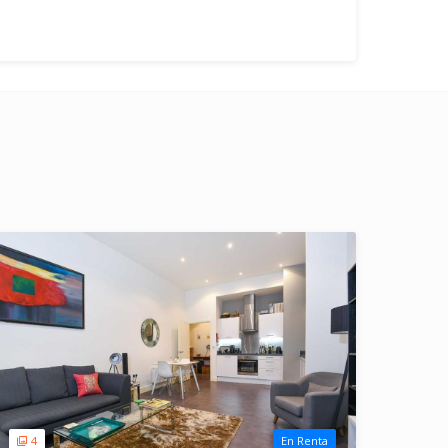
4
En Renta