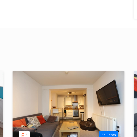
5
En Renta