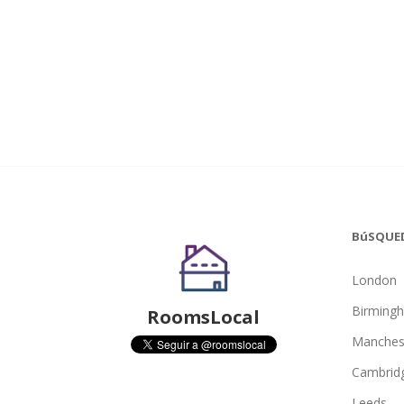
BúSQUE
London
Birming
RoomsLocal
Manches
Cambrid
Leeds