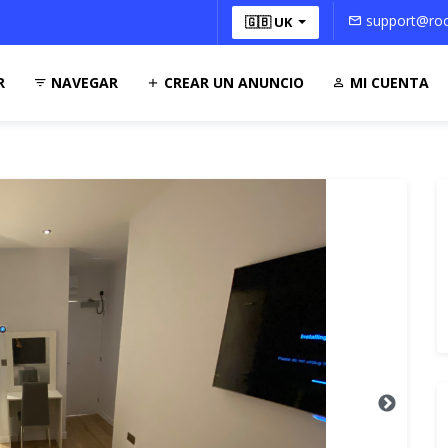
support@roo
🇬🇧 UK
R
NAVEGAR
CREAR UN ANUNCIO
MI CUENTA