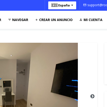
support@roo
🇪🇸 España
R
NAVEGAR
CREAR UN ANUNCIO
MI CUENTA