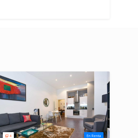
4
En Renta