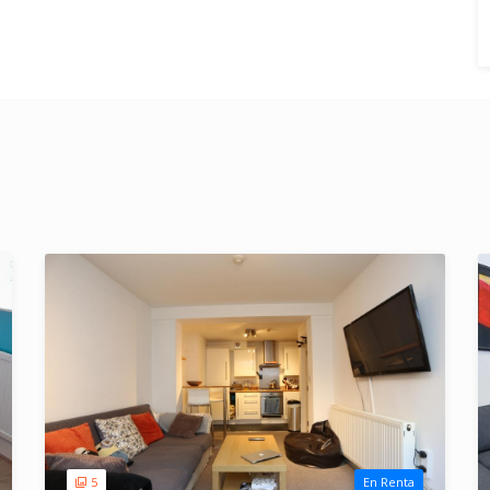
5
En Renta