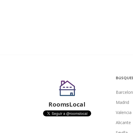
BúSQUE
Barcelo
Madrid
RoomsLocal
Valencia
Alicante
Sevilla