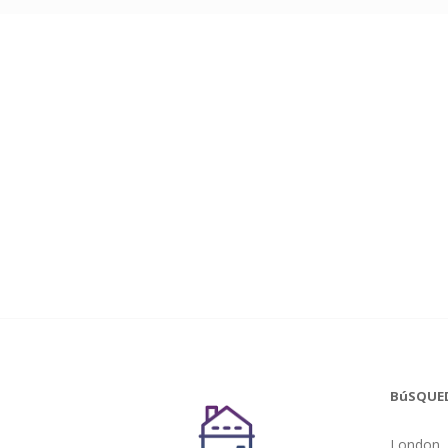
BúSQUE
London