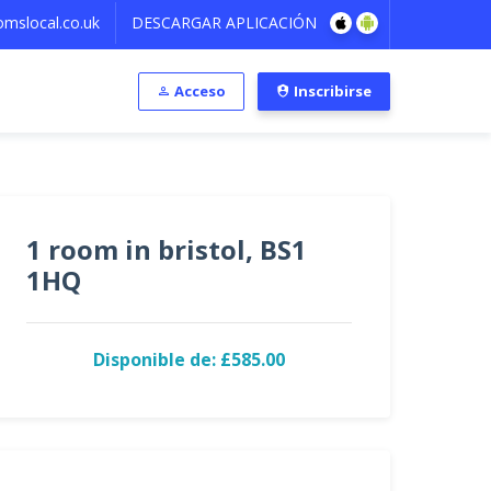
mslocal.co.uk
DESCARGAR APLICACIÓN
Acceso
Inscribirse
1 room in bristol, BS1
1HQ
Disponible de: £585.00