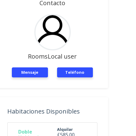
Contacto
RoomsLocal user
Mensaje
Teléfono
Habitaciones Disponibles
Alquilar
Doble
£585.00