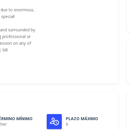
t due to enormous,
special!
re and surrounded by
g professional or
ression on any of
bill.
ÉRMINO MÍNIMO
PLAZO MÁXIMO
ther
6