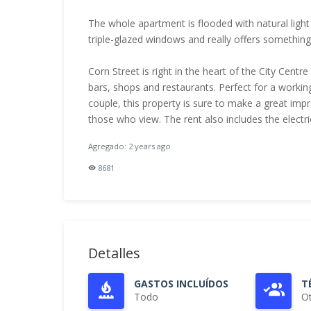
The whole apartment is flooded with natural ligh
triple-glazed windows and really offers something 
Corn Street is right in the heart of the City Cent
bars, shops and restaurants. Perfect for a workin
couple, this property is sure to make a great imp
those who view. The rent also includes the electric 
Agregado: 2 years ago
8681
Detalles
GASTOS INCLUÍDOS
T
Todo
O