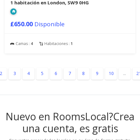
1 habitación en London, SW9 0HG
£650.00
Disponible
Camas :
4
Habitaciones :
1
2
3
4
5
6
7
8
9
10
...
2
Nuevo en RoomsLocal?
Crea
una cuenta, es gratis