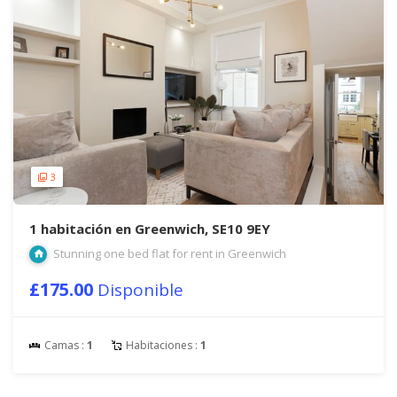
3
1 habitación en Greenwich, SE10 9EY
Stunning one bed flat for rent in Greenwich
£175.00
Disponible
Camas :
1
Habitaciones :
1