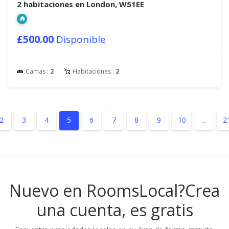
2 habitaciones en London, W51EE
£500.00
Disponible
Camas :
2
Habitaciones :
2
2
3
4
5
6
7
8
9
10
...
2
Nuevo en RoomsLocal?
Crea
una cuenta, es gratis