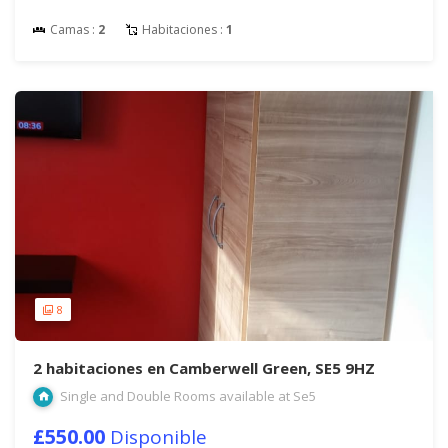
Camas :
2
Habitaciones :
1
8
2 habitaciones en Camberwell Green, SE5 9HZ
Single and Double Rooms available at Se5
£550.00
Disponible