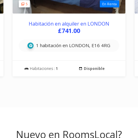
5
En Renta
Habitación en alquiler en LONDON
£741.00
1 habitación en LONDON, E16 4RG
Habitaciones :
1
Disponible
Nuevo en RoomsLocal?