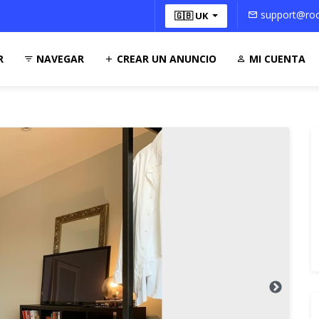
support@roo
🇬🇧 UK
R
NAVEGAR
CREAR UN ANUNCIO
MI CUENTA