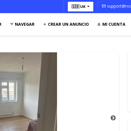
support@roo
🇬🇧 UK
R
NAVEGAR
CREAR UN ANUNCIO
MI CUENTA