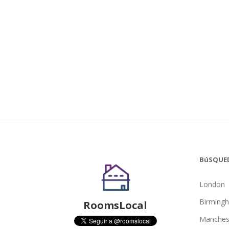
BúSQUE
London
Birming
RoomsLocal
Manches