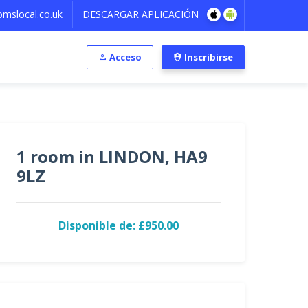
mslocal.co.uk
DESCARGAR APLICACIÓN
Acceso
Inscribirse
1 room in LINDON, HA9
9LZ
Disponible de: £950.00