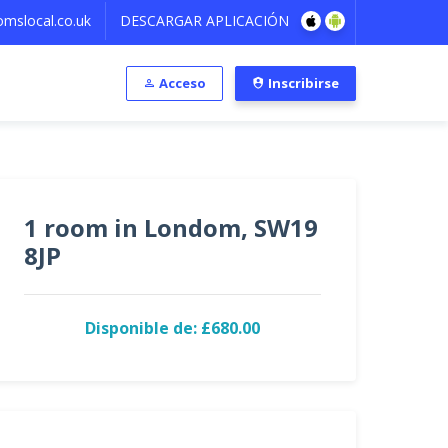
mslocal.co.uk
DESCARGAR APLICACIÓN
Acceso
Inscribirse
1 room in Londom, SW19
8JP
Disponible de: £680.00