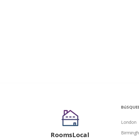
BúSQUE
London
Birming
RoomsLocal