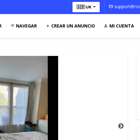
support@roo
🇬🇧 UK
R
NAVEGAR
CREAR UN ANUNCIO
MI CUENTA