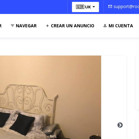
support@roo
🇬🇧 UK
R
NAVEGAR
CREAR UN ANUNCIO
MI CUENTA