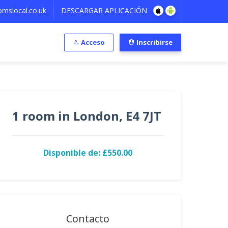
mslocal.co.uk
DESCARGAR APLICACIÓN
Acceso
Inscribirse
1 room in London, E4 7JT
Disponible de: £550.00
Contacto