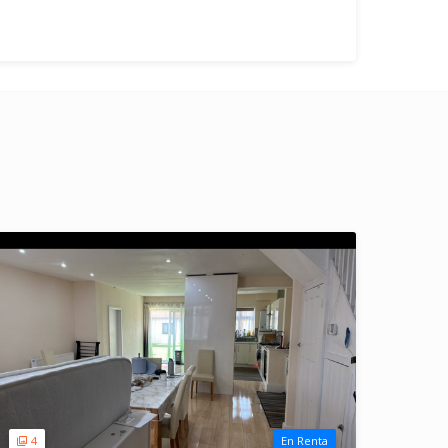
4
En Renta