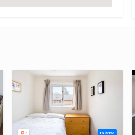
7
En Renta