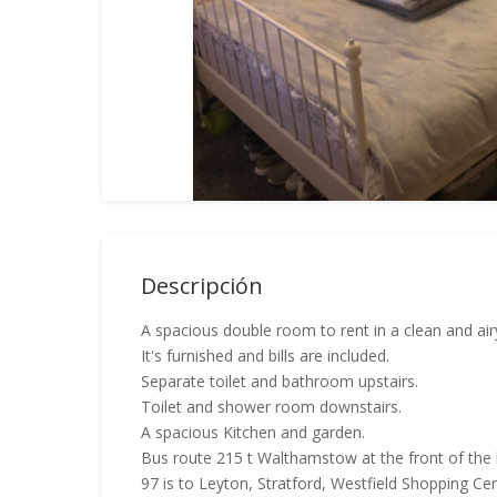
Descripción
A spacious double room to rent in a clean and air
It's furnished and bills are included.
Separate toilet and bathroom upstairs.
Toilet and shower room downstairs.
A spacious Kitchen and garden.
Bus route 215 t Walthamstow at the front of the h
97 is to Leyton, Stratford, Westfield Shopping Ce