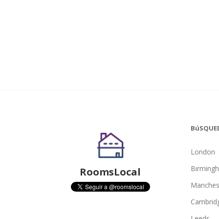
BúSQUE
London
Birming
RoomsLocal
Manches
Cambrid
Leeds