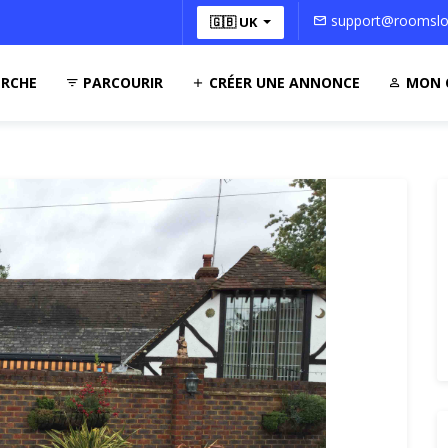
support@roomsloc
🇬🇧 UK
RCHE
PARCOURIR
CRÉER UNE ANNONCE
MON 