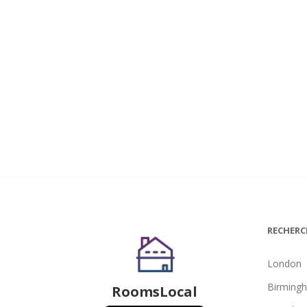
RECHERC
London
Birming
RoomsLocal