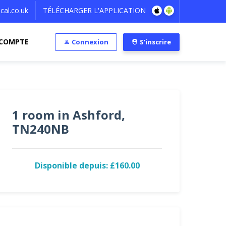
al.co.uk
TÉLÉCHARGER L'APPLICATION
COMPTE
Connexion
S'inscrire
1 room in Ashford,
TN240NB
Disponible depuis: £160.00