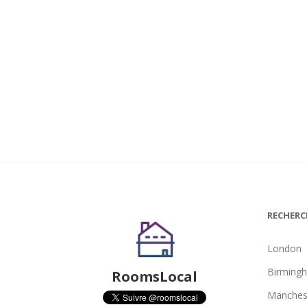
RECHERC
London
Birming
RoomsLocal
Manches