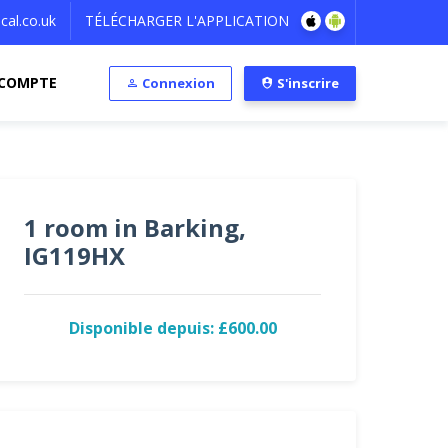
al.co.uk
TÉLÉCHARGER L'APPLICATION
COMPTE
Connexion
S'inscrire
1 room in Barking,
IG119HX
Disponible depuis: £600.00