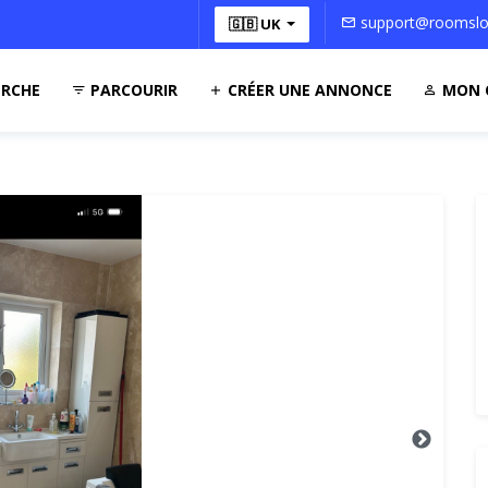
support@roomsloc
🇬🇧 UK
RCHE
PARCOURIR
CRÉER UNE ANNONCE
MON 