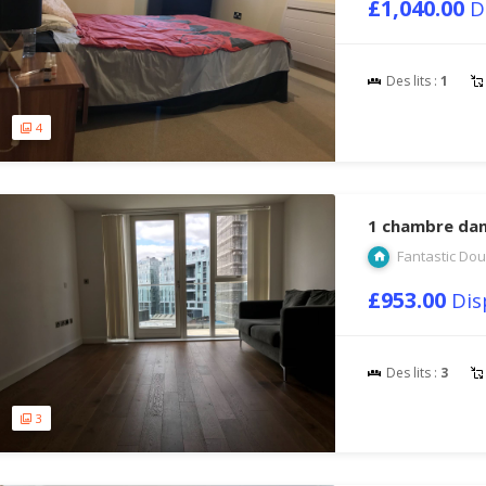
£1,040.00
D
Des lits :
1
4
1 chambre dan
Fantastic Dou
£953.00
Dis
Des lits :
3
3