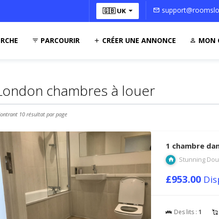
support@roomsloc
🇬🇧 UK
RCHE
PARCOURIR
CRÉER UNE ANNONCE
MON 
London chambres à louer
ontrant 10 résultat par page
1 chambre dan
Stunning Dou
£953.00
Dis
Des lits :
1