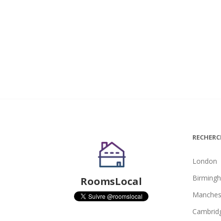
RECHERC
London
Birming
RoomsLocal
Manches
Cambrid