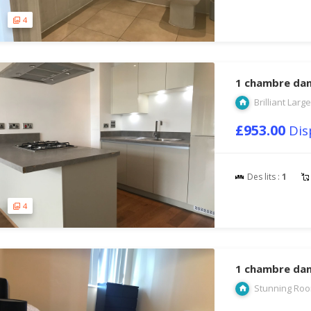
4
1 chambre dan
Brilliant Lar
£953.00
Dis
Des lits :
1
4
1 chambre dan
Stunning Roo