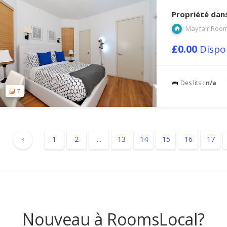
Propriété dan
Mayfair Roo
£0.00
Dispo
Des lits :
n/a
7
‹
1
2
...
13
14
15
16
17
Nouveau à RoomsLocal?