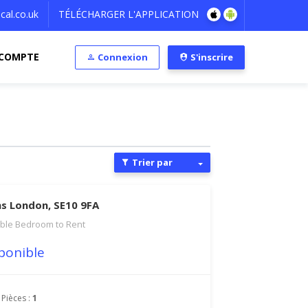
al.co.uk
TÉLÉCHARGER L'APPLICATION
COMPTE
Connexion
S'inscrire
Trier par
s London, SE10 9FA
ble Bedroom to Rent
ponible
Pièces :
1