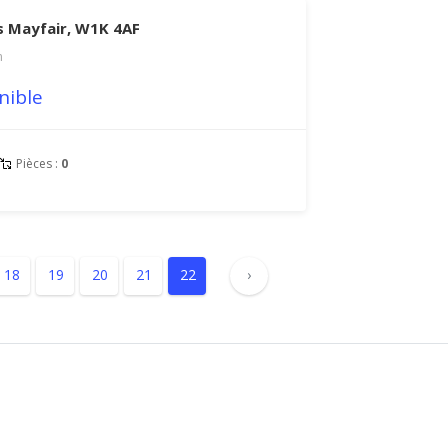
s Mayfair, W1K 4AF
m
nible
Pièces :
0
18
19
20
21
22
›