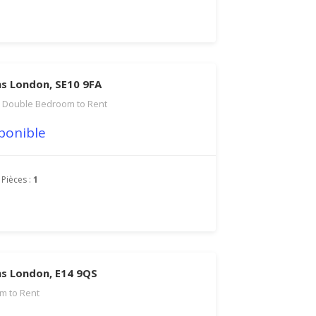
s London, SE10 9FA
ge Double Bedroom to Rent
ponible
Pièces :
1
s London, E14 9QS
m to Rent