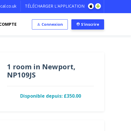
al.co.uk
TÉLÉCHARGER L'APPLICATION
COMPTE
Connexion
S'inscrire
1 room in Newport,
NP109JS
Disponible depuis: £350.00