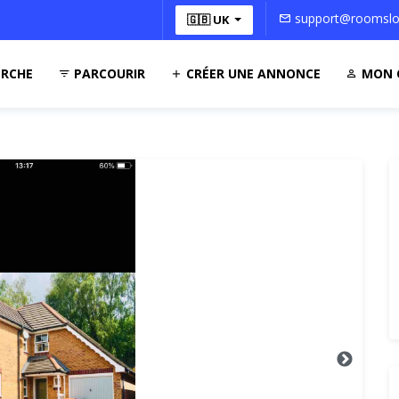
support@roomsloc
🇬🇧 UK
RCHE
PARCOURIR
CRÉER UNE ANNONCE
MON 