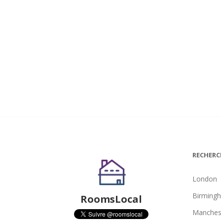
RECHERC
London
Birming
RoomsLocal
Manches