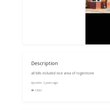
Description
all bills included nice area of rogerstone
Ajoutée: 2 years ago
17651