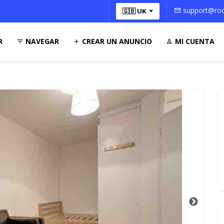
support@roo
🇬🇧 UK
R
NAVEGAR
CREAR UN ANUNCIO
MI CUENTA