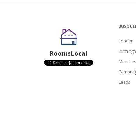
BúSQUE
London
Birming
RoomsLocal
Manches
Cambrid
Leeds