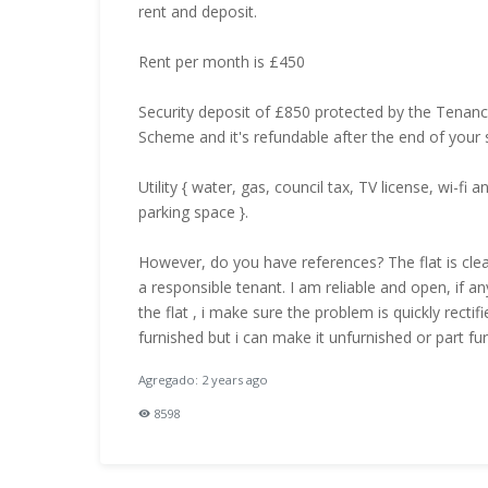
rent and deposit.
Rent per month is £450
Security deposit of £850 protected by the Tenan
Scheme and it's refundable after the end of your s
Utility { water, gas, council tax, TV license, wi-fi 
parking space }.
However, do you have references? The flat is clea
a responsible tenant. I am reliable and open, if an
the flat , i make sure the problem is quickly rectifie
furnished but i can make it unfurnished or part fur
Agregado: 2 years ago
8598