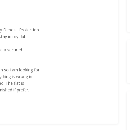
cy Deposit Protection
tay in my flat.
and a secured
n so i am looking for
ything is wrong in
d. The flat is
nished if prefer.