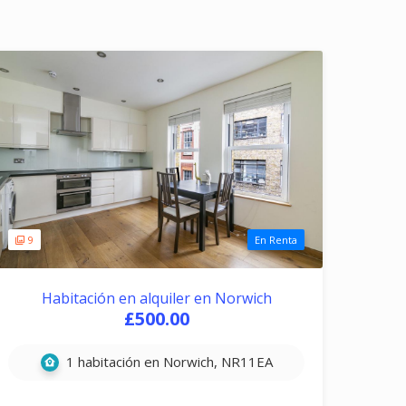
9
En Renta
Habitación en alquiler en Norwich
£500.00
1 habitación en Norwich, NR11EA