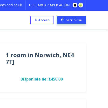
mslocal.co.uk
DESCARGAR APLICACIÓN
Acceso
Inscribirse
1 room in Norwich, NE4
7TJ
Disponible de: £450.00