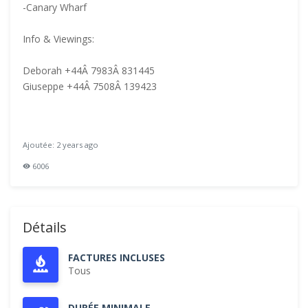
-Canary Wharf
Info & Viewings:
Deborah +44Â 7983Â 831445
Giuseppe +44Â 7508Â 139423
Ajoutée: 2 years ago
6006
Détails
FACTURES INCLUSES
Tous
DURÉE MINIMALE