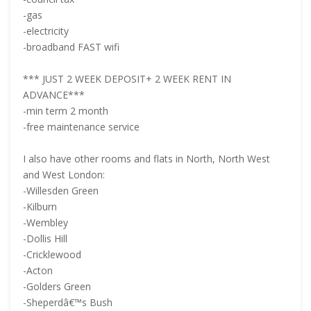
-gas
-electricity
-broadband FAST wifi
*** JUST 2 WEEK DEPOSIT+ 2 WEEK RENT IN
ADVANCE***
-min term 2 month
-free maintenance service
I also have other rooms and flats in North, North West
and West London:
-Willesden Green
-Kilburn
-Wembley
-Dollis Hill
-Cricklewood
-Acton
-Golders Green
-Sheperdâ€™s Bush