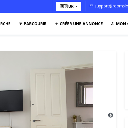
support@roomsloc
🇬🇧 UK
RCHE
PARCOURIR
CRÉER UNE ANNONCE
MON 