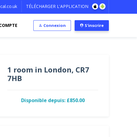
al.co.uk
TÉLÉCHARGER L'APPLICATION
COMPTE
Connexion
S'inscrire
1 room in London, CR7
7HB
Disponible depuis: £850.00