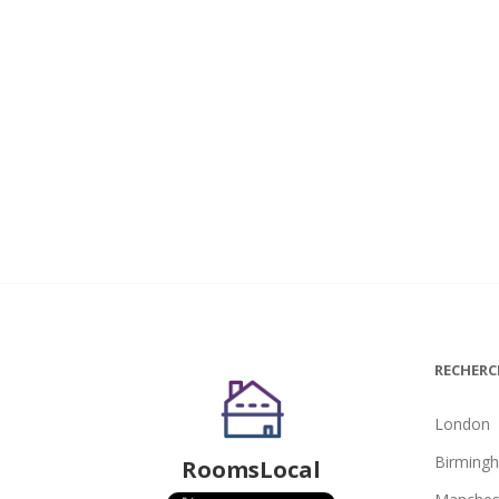
RECHERC
London
Birming
RoomsLocal