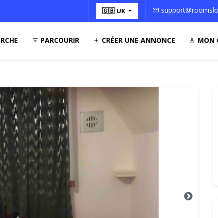
support@roomsloc
🇬🇧 UK
RCHE
PARCOURIR
CRÉER UNE ANNONCE
MON 