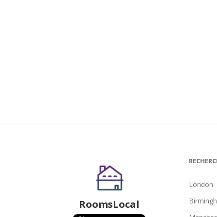
RECHERC
London
Birming
RoomsLocal