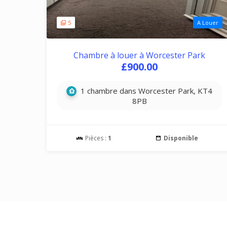
5
A Louer
Chambre à louer à Worcester Park
£900.00
1 chambre dans Worcester Park, KT4
8PB
Pièces :
1
Disponible