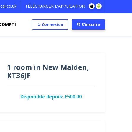
al.co.uk
TÉLÉCHARGER L'APPLICATION
COMPTE
Connexion
S'inscrire
1 room in New Malden,
KT36JF
Disponible depuis: £500.00