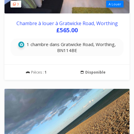
3
A Louer
Chambre à louer à Gratwicke Road, Worthing
£565.00
1 chambre dans Gratwicke Road, Worthing,
BN114BE
Pièces :
1
Disponible