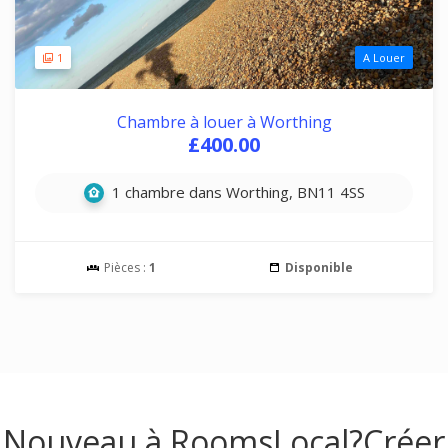
1
A Louer
Chambre à louer à Worthing
£400.00
1 chambre dans Worthing, BN11 4SS
Pièces :
1
Disponible
Nouveau à RoomsLocal?
Créer