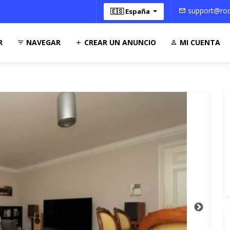
support@roo
🇪🇸 España
R
NAVEGAR
CREAR UN ANUNCIO
MI CUENTA