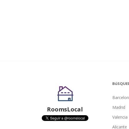
BúSQUE
Barcelo
Madrid
RoomsLocal
Valencia
Alicante