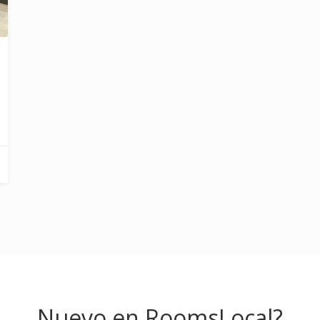
Nuevo en RoomsLocal?