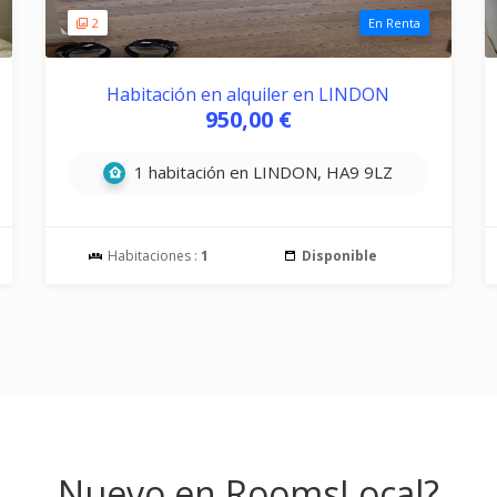
2
En Renta
Habitación en alquiler en LINDON
950,00 €
1 habitación en LINDON, HA9 9LZ
Habitaciones :
1
Disponible
Nuevo en RoomsLocal?