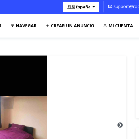
support@roo
🇪🇸 España
R
NAVEGAR
CREAR UN ANUNCIO
MI CUENTA