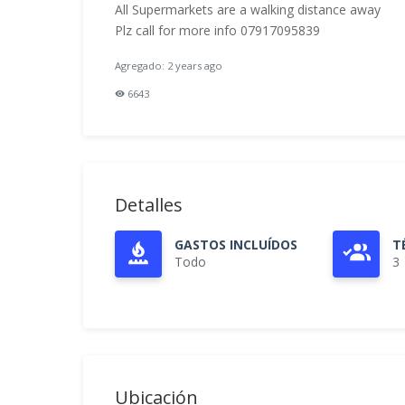
All Supermarkets are a walking distance away
Plz call for more info 07917095839
Agregado: 2 years ago
6643
Detalles
GASTOS INCLUÍDOS
T
Todo
3
Ubicación