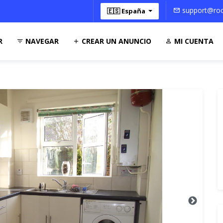
support@roo
🇪🇸 España
R
NAVEGAR
CREAR UN ANUNCIO
MI CUENTA