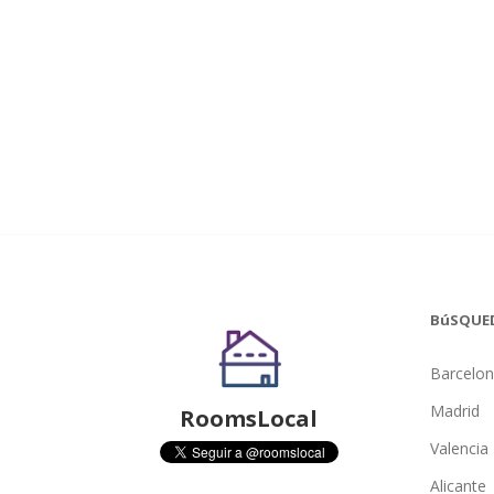
BúSQUE
Barcelo
Madrid
RoomsLocal
Valencia
Alicante