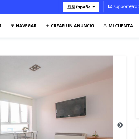
support@roo
🇪🇸 España
R
NAVEGAR
CREAR UN ANUNCIO
MI CUENTA