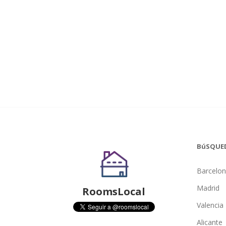
BúSQUE
Barcelo
Madrid
RoomsLocal
Valencia
Alicante