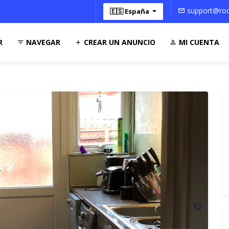
support@roo
🇪🇸 España
R
NAVEGAR
CREAR UN ANUNCIO
MI CUENTA