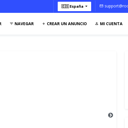
support@roo
🇪🇸 España
R
NAVEGAR
CREAR UN ANUNCIO
MI CUENTA