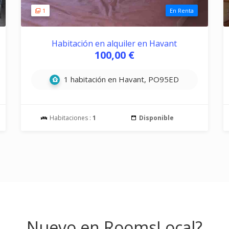
1
En Renta
Habitación en alquiler en Havant
100,00 €
1 habitación en Havant, PO95ED
Habitaciones :
1
Disponible
Nuevo en RoomsLocal?