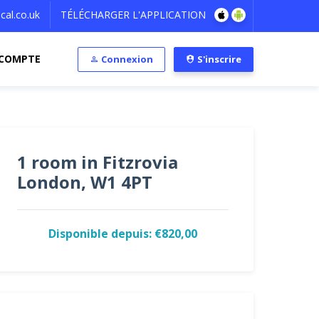
al.co.uk
TÉLÉCHARGER L'APPLICATION
COMPTE
Connexion
S'inscrire
1 room in Fitzrovia
London, W1 4PT
Disponible depuis: €820,00