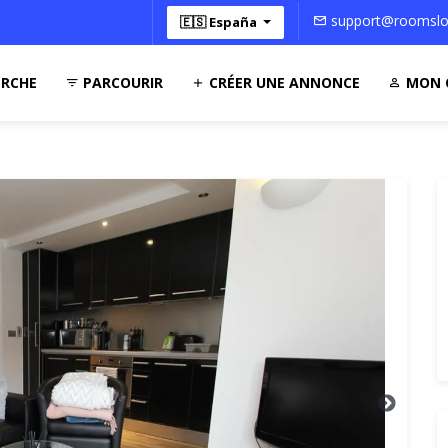
support@roomsloc
🇪🇸 España
RCHE
PARCOURIR
CRÉER UNE ANNONCE
MON 