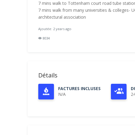
7 mins walk to Tottenham court road tube station
7 mins walk from many universities & colleges- U
architectural association
Ajoutée: 2 years ago
8034
Détails
FACTURES INCLUSES
D
N/A
2