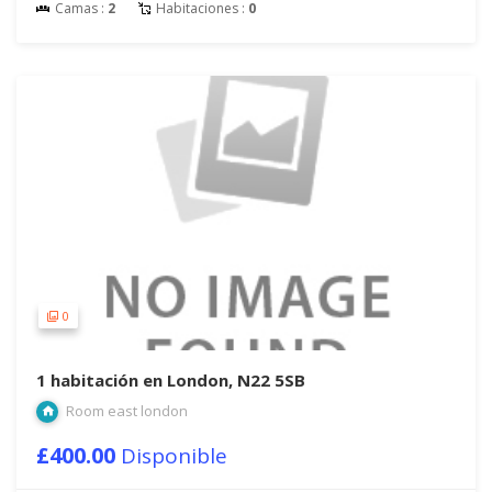
Camas :
2
Habitaciones :
0
0
1 habitación en London, N22 5SB
Room east london
£400.00
Disponible