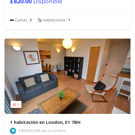
£820.00
Disponible
Camas :
2
Habitaciones :
1
3
1 habitación en London, E1 7BH
1 BEDROOM apt in London