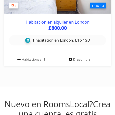
7
En Renta
Habitación en alquiler en London
£800.00
1 habitación en London, E16 1SB
Habitaciones :
1
Disponible
Nuevo en RoomsLocal?
Crea
una cuenta, es gratis