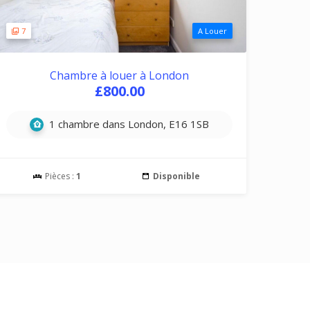
7
A Louer
Chambre à louer à London
£800.00
1 chambre dans London, E16 1SB
Pièces :
1
Disponible