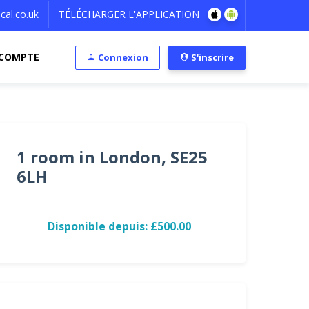
al.co.uk
TÉLÉCHARGER L'APPLICATION
COMPTE
Connexion
S'inscrire
1 room in London, SE25
6LH
Disponible depuis: £500.00