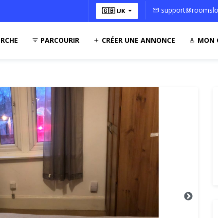
support@roomsloc
🇬🇧 UK
RCHE
PARCOURIR
CRÉER UNE ANNONCE
MON 