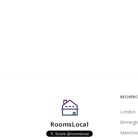
RECHERC
London
Birming
RoomsLocal
Manches