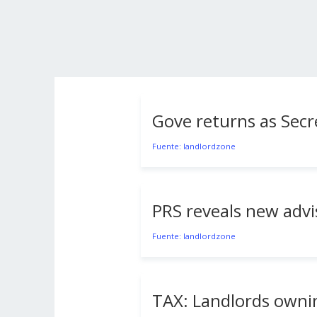
Gove returns as Secr
Fuente: landlordzone
PRS reveals new advi
Fuente: landlordzone
TAX: Landlords ownin