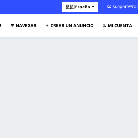
support@roo
🇪🇸 España
R
NAVEGAR
CREAR UN ANUNCIO
MI CUENTA