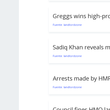
Greggs wins high-pro
Fuente: landlordzone
Sadiq Khan reveals m
Fuente: landlordzone
Arrests made by HMR
Fuente: landlordzone
Council fines HMO la