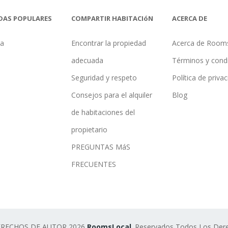
DAS POPULARES
COMPARTIR HABITACIóN
ACERCA DE
na
Encontrar la propiedad
Acerca de Room
adecuada
Términos y cond
Seguridad y respeto
Política de priva
Consejos para el alquiler
Blog
de habitaciones del
propietario
PREGUNTAS MáS
FRECUENTES
ERECHOS DE AUTOR 2026
RoomsLocal
. Reservados Todos Los Der