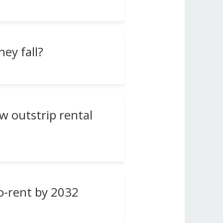
ey fall?
 outstrip rental
to-rent by 2032