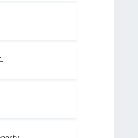
BC
operty