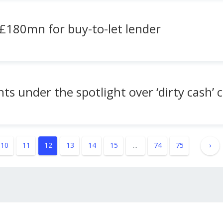
£180mn for buy-to-let lender
ts under the spotlight over ‘dirty cash’ 
10
11
12
13
14
15
...
74
75
›