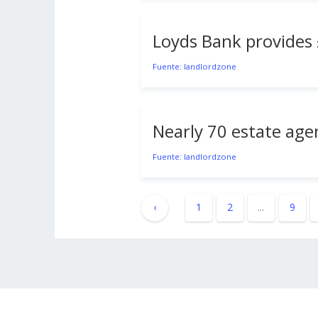
Loyds Bank provides 
Fuente: landlordzone
Nearly 70 estate agen
Fuente: landlordzone
‹
1
2
...
9