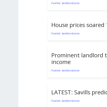
Fuente: landlordzone
House prices soared 1
Fuente: landlordzone
Prominent landlord 
income
Fuente: landlordzone
LATEST: Savills predi
Fuente: landlordzone