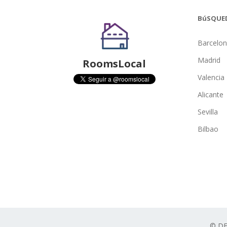
BúSQUE
Barcelo
Madrid
RoomsLocal
Valencia
Alicante
Sevilla
Bilbao
© D