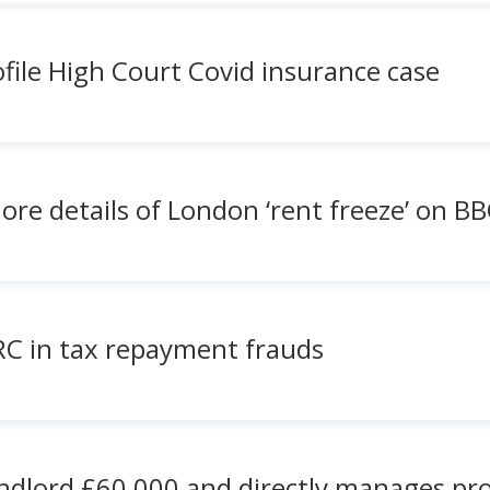
file High Court Covid insurance case
ore details of London ‘rent freeze’ on B
C in tax repayment frauds
ndlord £60,000 and directly manages pr