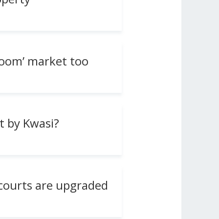
room’ market too
t by Kwasi?
 courts are upgraded