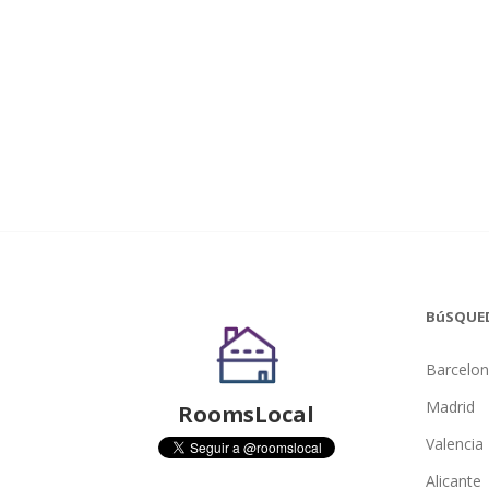
BúSQUE
Barcelo
Madrid
RoomsLocal
Valencia
Alicante