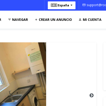
support@roo
🇪🇸 España
R
NAVEGAR
CREAR UN ANUNCIO
MI CUENTA