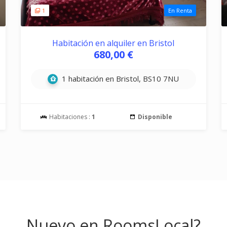
1
En Renta
Habitación en alquiler en Bristol
680,00 €
1 habitación en Bristol, BS10 7NU
Habitaciones :
1
Disponible
Nuevo en RoomsLocal?