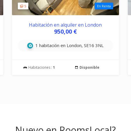
5
En Renta
Habitación en alquiler en London
950,00 €
1 habitación en London, SE16 3NL
Habitaciones :
1
Disponible
Nuevo en RoomsLocal?