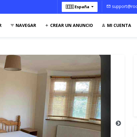
support@roo
🇪🇸 España
R
NAVEGAR
CREAR UN ANUNCIO
MI CUENTA