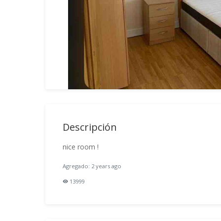
Descripción
nice room !
Agregado: 2 years ago
13999