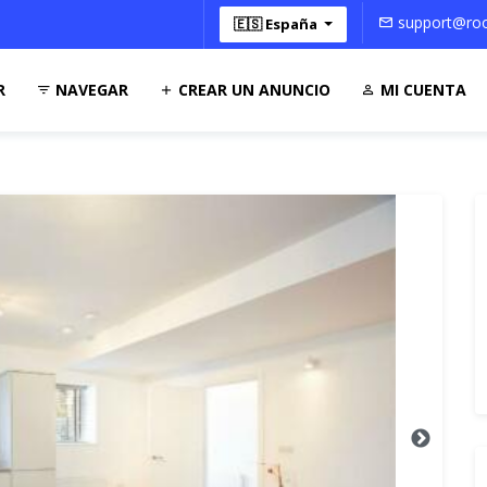
support@roo
🇪🇸 España
R
NAVEGAR
CREAR UN ANUNCIO
MI CUENTA