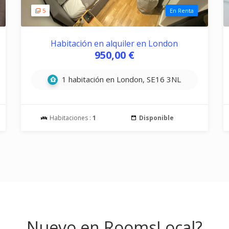
5
En Renta
Habitación en alquiler en London
950,00 €
1 habitación en London, SE16 3NL
Habitaciones :
1
Disponible
Nuevo en RoomsLocal?