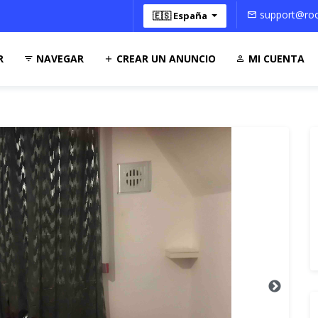
support@roo
🇪🇸 España
R
NAVEGAR
CREAR UN ANUNCIO
MI CUENTA