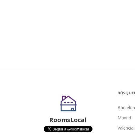
BúSQUE
Barcelo
Madrid
RoomsLocal
Valencia