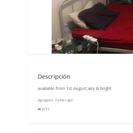
Descripción
available from 1st August,airy & bright.
Agregado: 2 years ago
8773