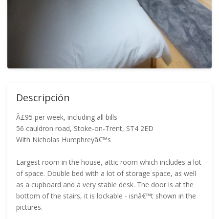
Descripción
Â£95 per week, including all bills
56 cauldron road, Stoke-on-Trent, ST4 2ED
With Nicholas Humphreyâ€™s
Largest room in the house, attic room which includes a lot
of space. Double bed with a lot of storage space, as well
as a cupboard and a very stable desk. The door is at the
bottom of the stairs, it is lockable - isnâ€™t shown in the
pictures.