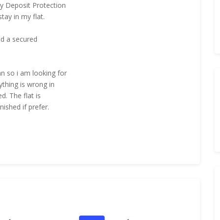
cy Deposit Protection
tay in my flat.
and a secured
n so i am looking for
ything is wrong in
d. The flat is
nished if prefer.