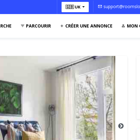
support@roomsloc
🇬🇧 UK
RCHE
PARCOURIR
CRÉER UNE ANNONCE
MON 