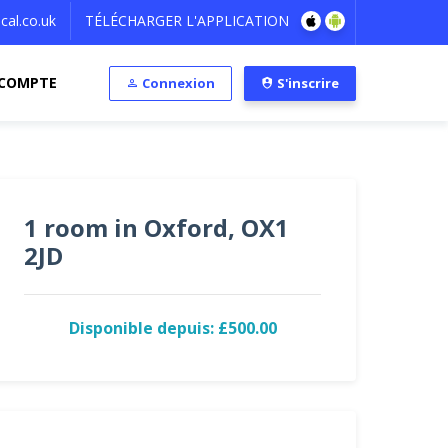
al.co.uk
TÉLÉCHARGER L'APPLICATION
COMPTE
Connexion
S'inscrire
1 room in Oxford, OX1
2JD
Disponible depuis: £500.00