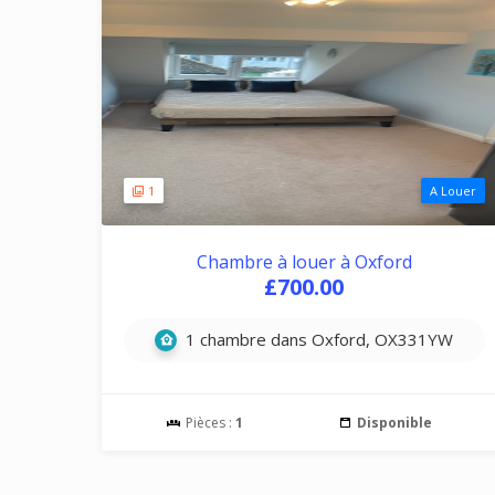
1
A Louer
Chambre à louer à Oxford
£700.00
1 chambre dans Oxford, OX331YW
Pièces :
1
Disponible