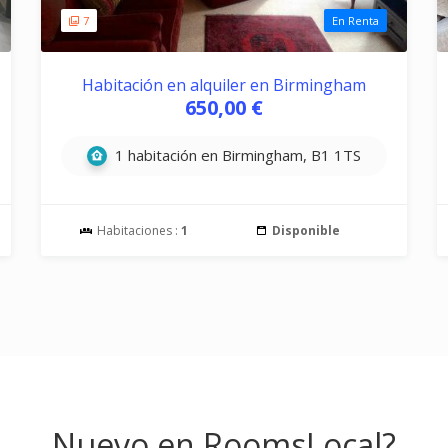
7
En Renta
Habitación en alquiler en Birmingham
650,00 €
1 habitación en Birmingham, B1 1TS
Habitaciones :
1
Disponible
Nuevo en RoomsLocal?