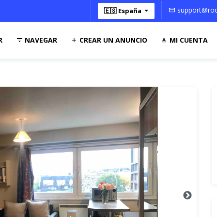
support@roo
🇪🇸 España
R
NAVEGAR
CREAR UN ANUNCIO
MI CUENTA